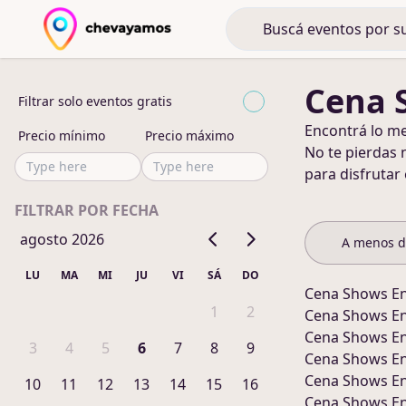
Cena 
Filtrar solo eventos gratis
Encontrá lo m
Precio mínimo
Precio máximo
No te pierdas 
para disfrutar
FILTRAR POR FECHA
agosto 2026
A menos 
LU
MA
MI
JU
VI
SÁ
DO
Cena Shows
E
1
2
Cena Shows
E
Cena Shows
E
3
4
5
6
7
8
9
Cena Shows
E
Cena Shows
E
10
11
12
13
14
15
16
Cena Shows
E