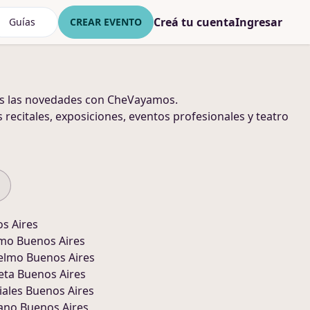
Creá tu cuenta
Ingresar
Guías
CREAR EVENTO
as las novedades con CheVayamos.
s recitales, exposiciones, eventos profesionales y teatro
s Aires
mo Buenos Aires
elmo Buenos Aires
eta Buenos Aires
iales Buenos Aires
ano Buenos Aires