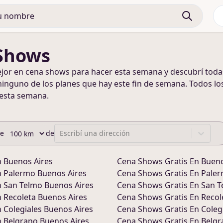
Shows
ejor en
cena shows
para hacer
esta semana y descubrí tod
ninguno de los planes que hay este fin de semana
. Todos lo
 esta semana
.
de
de
Escribí una dirección
n
Buenos Aires
Cena Shows
Gratis En
Bueno
n
Palermo Buenos Aires
Cena Shows
Gratis En
Paler
n
San Telmo Buenos Aires
Cena Shows
Gratis En
San T
n
Recoleta Buenos Aires
Cena Shows
Gratis En
Recol
n
Colegiales Buenos Aires
Cena Shows
Gratis En
Coleg
n
Belgrano Buenos Aires
Cena Shows
Gratis En
Belgr