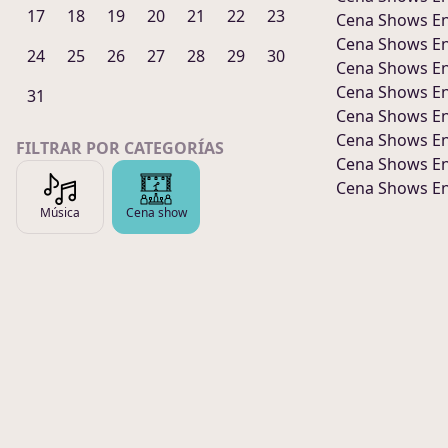
17
18
19
20
21
22
23
Cena Shows
E
Cena Shows
E
24
25
26
27
28
29
30
Cena Shows
E
Cena Shows
E
31
Cena Shows
E
Cena Shows
E
FILTRAR POR CATEGORÍAS
Cena Shows
E
Cena Shows
E
Música
Cena show