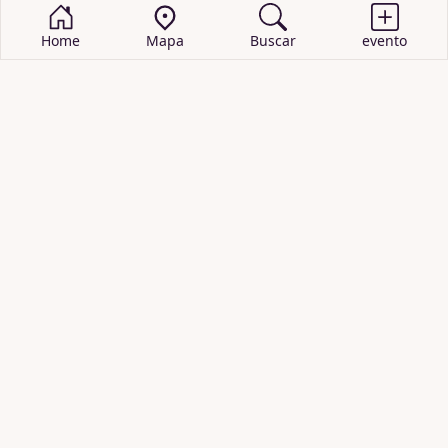
Home
Mapa
Buscar
evento
BUSCAR EVENTOS
obras de teatro
cartelera de teatro
recitales