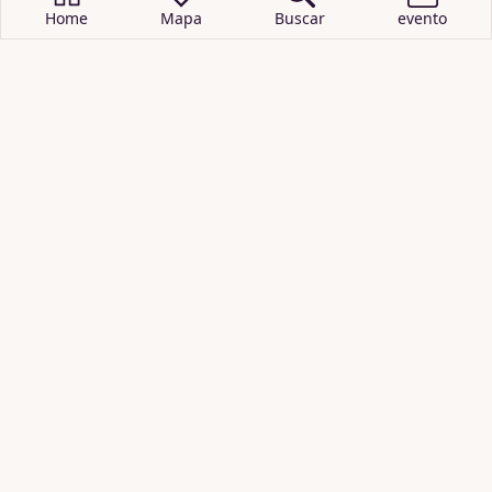
Home
Mapa
Buscar
evento
BUSCAR EVENTOS
obras de teatro
cartelera de teatro
recitales
cartelera de cine