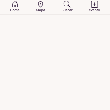
Home
Mapa
Buscar
evento
BUSCAR EVENTOS
obras de teatro
cartelera de teatro
recitales