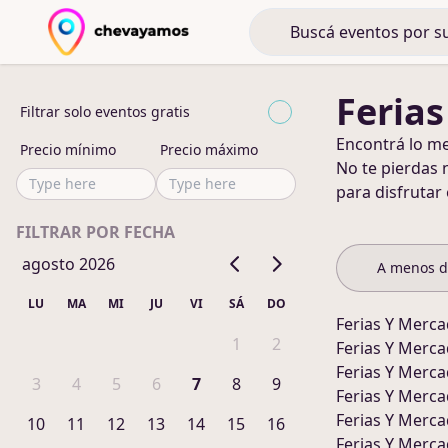
Feria
Filtrar solo eventos gratis
Encontrá lo m
Precio mínimo
Precio máximo
No te pierdas 
para disfrutar
FILTRAR POR FECHA
agosto 2026
A menos 
LU
MA
MI
JU
VI
SÁ
DO
Ferias Y Merc
1
2
Ferias Y Merc
Ferias Y Merc
3
4
5
6
7
8
9
Ferias Y Merc
Ferias Y Merc
10
11
12
13
14
15
16
Ferias Y Merc