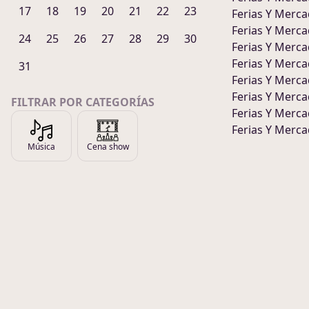
17
18
19
20
21
22
23
Ferias Y Merc
Ferias Y Merc
24
25
26
27
28
29
30
Ferias Y Merc
Ferias Y Merc
31
Ferias Y Merc
Ferias Y Merc
FILTRAR POR CATEGORÍAS
Ferias Y Merc
Ferias Y Merc
Música
Cena show