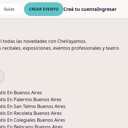
Creá tu cuenta
Ingresar
Guías
CREAR EVENTO
í todas las novedades con CheVayamos.
s recitales, exposiciones, eventos profesionales y teatro
tis En
Buenos Aires
tis En
Palermo Buenos Aires
tis En
San Telmo Buenos Aires
tis En
Recoleta Buenos Aires
tis En
Colegiales Buenos Aires
tis En
Belgrano Buenos Aires