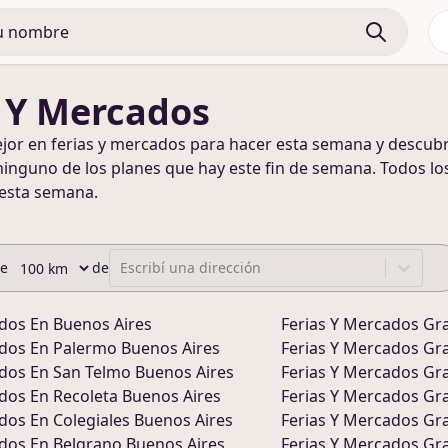
s Y Mercados
ejor en
ferias y mercados
para hacer
esta semana y descubr
ninguno de los planes que hay este fin de semana
. Todos lo
 esta semana
.
de
de
Escribí una dirección
ados
En
Buenos Aires
Ferias Y Mercados
Gra
ados
En
Palermo Buenos Aires
Ferias Y Mercados
Gra
ados
En
San Telmo Buenos Aires
Ferias Y Mercados
Gra
ados
En
Recoleta Buenos Aires
Ferias Y Mercados
Gra
ados
En
Colegiales Buenos Aires
Ferias Y Mercados
Gra
ados
En
Belgrano Buenos Aires
Ferias Y Mercados
Gra