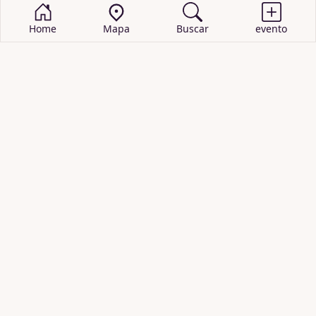
Home
Mapa
Buscar
evento
BUSCAR EVENTOS
obras de teatro
cartelera de teatro
recitales