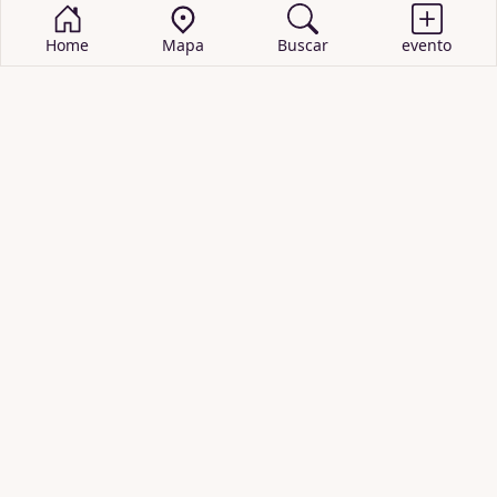
Home
Mapa
Buscar
evento
BUSCAR EVENTOS
obras de teatro
cartelera de teatro
recitales