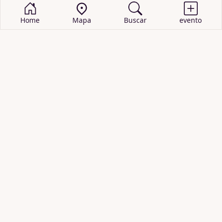
Home
Mapa
Buscar
evento
BUSCAR EVENTOS
obras de teatro
cartelera de teatro
recitales