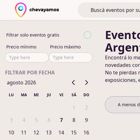
Event
Filtrar solo eventos gratis
Argen
Precio mínimo
Precio máximo
Encontrá lo m
novedades co
FILTRAR POR FECHA
No te pierdas 
exposiciones, 
agosto 2026
LU
MA
MI
JU
VI
SÁ
DO
A menos 
1
2
3
4
5
6
7
8
9
10
11
12
13
14
15
16