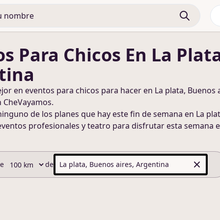
os Para Chicos
En La Plat
tina
ejor en
eventos para chicos
para hacer
en La plata, Buenos 
n CheVayamos.
ninguno de los planes que hay este fin de semana
en La pla
eventos profesionales y teatro para disfrutar esta semana
e
de
de
La plata, Buenos aires, Argentina