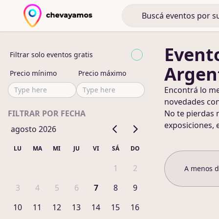
Event
Filtrar solo eventos gratis
Argen
Precio mínimo
Precio máximo
Encontrá lo m
novedades co
FILTRAR POR FECHA
No te pierdas 
exposiciones, 
agosto 2026
LU
MA
MI
JU
VI
SÁ
DO
1
2
A menos 
3
4
5
6
7
8
9
10
11
12
13
14
15
16