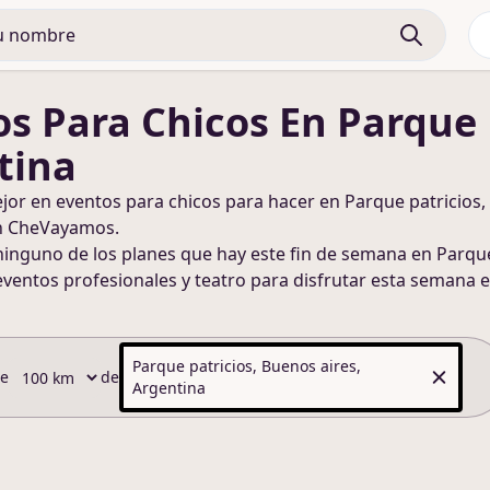
os Para Chicos
En Parque 
tina
ejor en
eventos para chicos
para hacer
en Parque patricios,
n CheVayamos.
ninguno de los planes que hay este fin de semana
en Parque
eventos profesionales y teatro para disfrutar esta semana
e
Parque patricios, Buenos aires,
de
de
Argentina