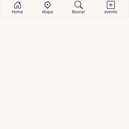
Home
Mapa
Buscar
evento
BUSCAR EVENTOS
obras de teatro
cartelera de teatro
recitales