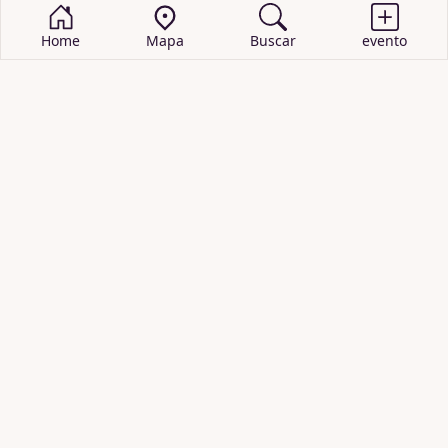
Home
Mapa
Buscar
evento
BUSCAR EVENTOS
obras de teatro
cartelera de teatro
recitales