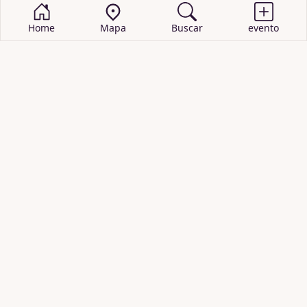
Home
Mapa
Buscar
evento
BUSCAR EVENTOS
obras de teatro
cartelera de teatro
recitales