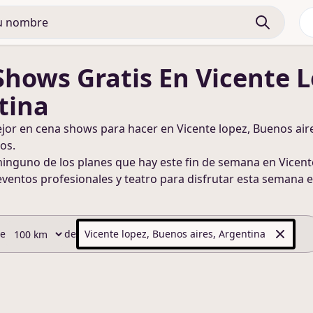
Shows
Gratis
En Vicente L
tina
ejor en
cena shows
para hacer
en Vicente lopez, Buenos air
os.
ninguno de los planes que hay este fin de semana
en Vicent
eventos profesionales y teatro para disfrutar esta semana
e
de
de
Vicente lopez, Buenos aires, Argentina