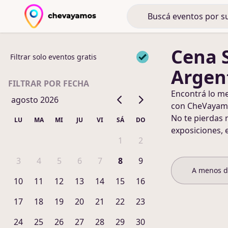
Cena 
Filtrar solo eventos gratis
Argen
FILTRAR POR FECHA
Encontrá lo m
agosto 2026
con CheVayam
No te pierdas 
LU
MA
MI
JU
VI
SÁ
DO
exposiciones, 
1
2
3
4
5
6
7
8
9
A menos 
10
11
12
13
14
15
16
17
18
19
20
21
22
23
24
25
26
27
28
29
30