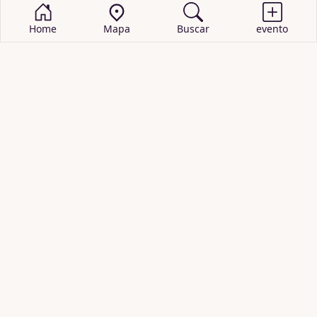
Home
Mapa
Buscar
evento
BUSCAR EVENTOS
obras de teatro
cartelera de teatro
recitales