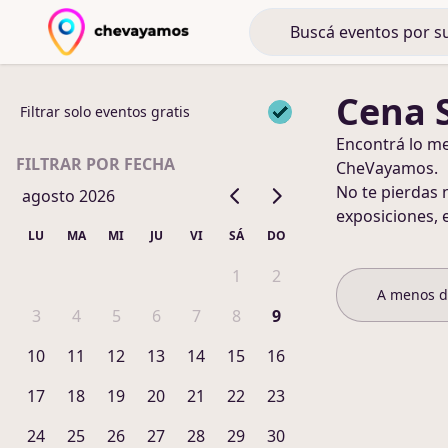
Cena 
Filtrar solo eventos gratis
Encontrá lo m
FILTRAR POR FECHA
CheVayamos.
No te pierdas 
agosto 2026
exposiciones, 
LU
MA
MI
JU
VI
SÁ
DO
1
2
A menos 
3
4
5
6
7
8
9
10
11
12
13
14
15
16
17
18
19
20
21
22
23
24
25
26
27
28
29
30