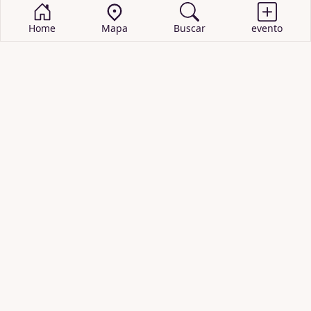
Home
Mapa
Buscar
evento
BUSCAR EVENTOS
obras de teatro
cartelera de teatro
recitales