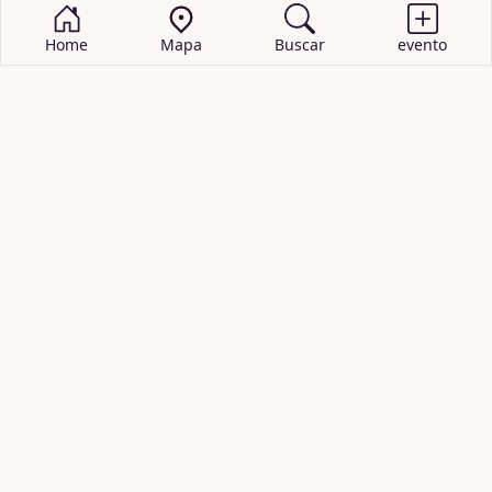
Home
Mapa
Buscar
evento
BUSCAR EVENTOS
obras de teatro
cartelera de teatro
recitales