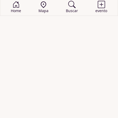
Home
Mapa
Buscar
evento
BUSCAR EVENTOS
obras de teatro
cartelera de teatro
recitales