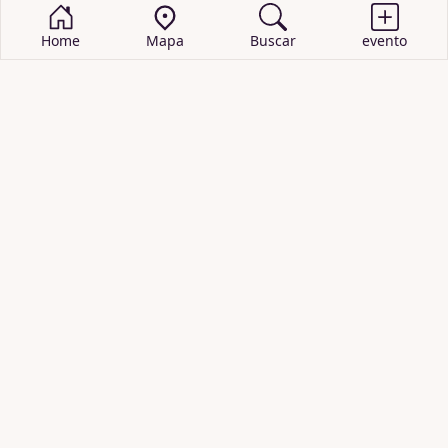
Home
Mapa
Buscar
evento
BUSCAR EVENTOS
obras de teatro
cartelera de teatro
recitales