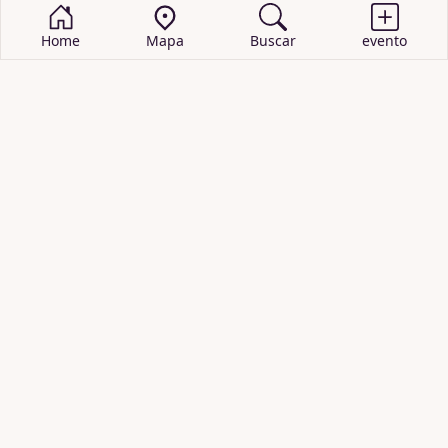
Home
Mapa
Buscar
evento
BUSCAR EVENTOS
obras de teatro
cartelera de teatro
recitales