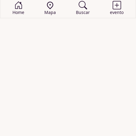
Home
Mapa
Buscar
evento
BUSCAR EVENTOS
obras de teatro
cartelera de teatro
recitales