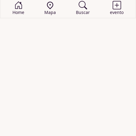
Home
Mapa
Buscar
evento
BUSCAR EVENTOS
obras de teatro
cartelera de teatro
recitales