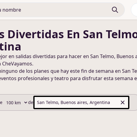
s Divertidas
En San Telmo
tina
ejor en
salidas divertidas
para hacer
en San Telmo, Buenos a
n CheVayamos.
ninguno de los planes que hay este fin de semana
en San Te
eventos profesionales y teatro para disfrutar esta semana
e
de
de
San Telmo, Buenos aires, Argentina