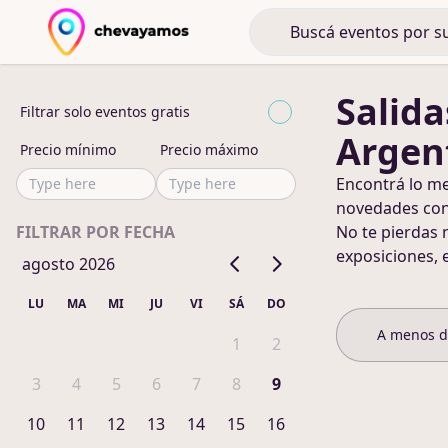
Salida
Filtrar solo eventos gratis
Argen
Precio mínimo
Precio máximo
Encontrá lo m
novedades co
FILTRAR POR FECHA
No te pierdas 
exposiciones, 
agosto 2026
LU
MA
MI
JU
VI
SÁ
DO
A menos 
1
2
3
4
5
6
7
8
9
10
11
12
13
14
15
16