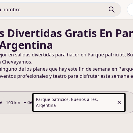
s Divertidas
Gratis
En Par
 Argentina
ejor en
salidas divertidas
para hacer
en Parque patricios, Bu
n CheVayamos.
ninguno de los planes que hay este fin de semana
en Parque
eventos profesionales y teatro para disfrutar esta semana
e
Parque patricios, Buenos aires,
de
de
Argentina