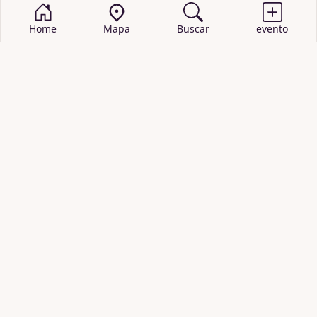
Home
Mapa
Buscar
evento
BUSCAR EVENTOS
obras de teatro
cartelera de teatro
recitales