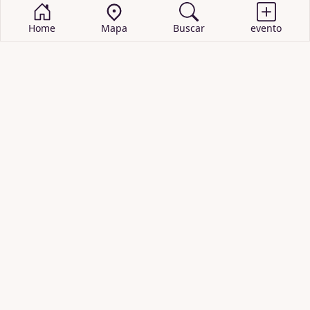
Home
Mapa
Buscar
evento
BUSCAR EVENTOS
obras de teatro
cartelera de teatro
recitales