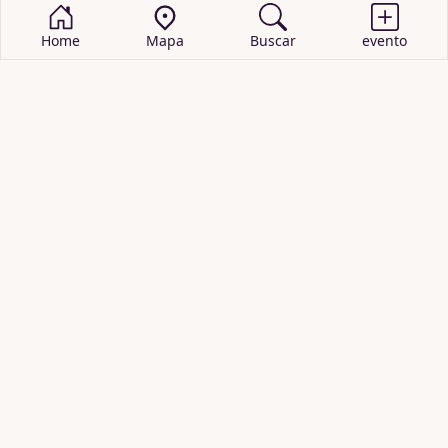
Home
Mapa
Buscar
evento
BUSCAR EVENTOS
obras de teatro
cartelera de teatro
recitales