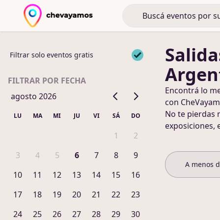
Salida
Filtrar solo eventos gratis
Argen
FILTRAR POR FECHA
Encontrá lo m
agosto 2026
con CheVayam
No te pierdas 
LU
MA
MI
JU
VI
SÁ
DO
exposiciones, 
1
2
3
4
5
6
7
8
9
A menos 
10
11
12
13
14
15
16
17
18
19
20
21
22
23
24
25
26
27
28
29
30