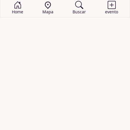
Home
Mapa
Buscar
evento
BUSCAR EVENTOS
obras de teatro
cartelera de teatro
recitales