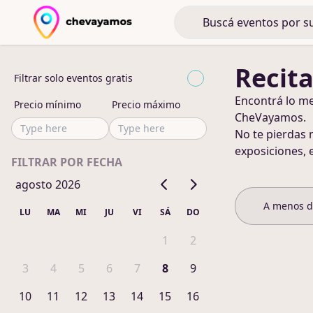
Recita
Filtrar solo eventos gratis
Encontrá lo m
Precio mínimo
Precio máximo
CheVayamos.
No te pierdas 
exposiciones, 
FILTRAR POR FECHA
agosto 2026
A menos 
LU
MA
MI
JU
VI
SÁ
DO
1
2
3
4
5
6
7
8
9
10
11
12
13
14
15
16