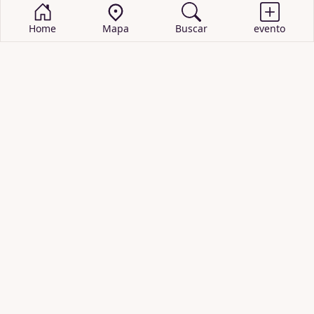
Home
Mapa
Buscar
evento
BUSCAR EVENTOS
obras de teatro
cartelera de teatro
recitales