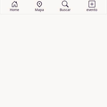
Home
Mapa
Buscar
evento
BUSCAR EVENTOS
obras de teatro
cartelera de teatro
recitales