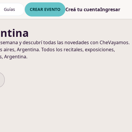
Creá tu cuenta
Ingresar
Guías
CREAR EVENTO
entina
 semana y descubrí todas las novedades con CheVayamos.
 aires, Argentina
. Todos los recitales, exposiciones,
s, Argentina
.