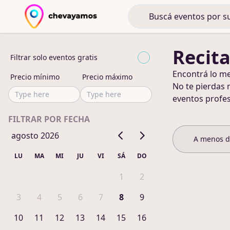
Recita
Filtrar solo eventos gratis
Encontrá lo m
Precio mínimo
Precio máximo
No te pierdas 
eventos profes
FILTRAR POR FECHA
agosto 2026
A menos 
LU
MA
MI
JU
VI
SÁ
DO
1
2
3
4
5
6
7
8
9
10
11
12
13
14
15
16