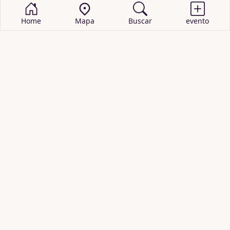
Home
Mapa
Buscar
evento
BUSCAR EVENTOS
obras de teatro
cartelera de teatro
recitales