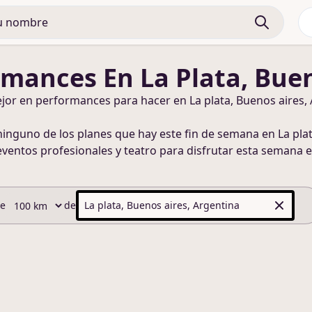
rmances
En La Plata, Bue
ejor en
performances
para hacer
en La plata, Buenos aires,
ninguno de los planes que hay este fin de semana
en La pla
eventos profesionales y teatro para disfrutar esta semana
e
de
de
La plata, Buenos aires, Argentina