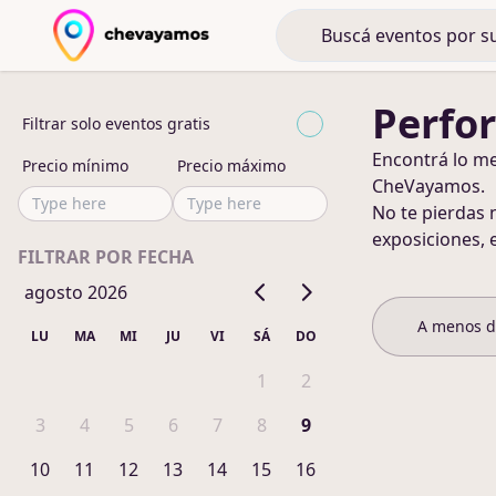
Perfo
Filtrar solo eventos gratis
Encontrá lo m
Precio mínimo
Precio máximo
CheVayamos.
No te pierdas 
exposiciones, 
FILTRAR POR FECHA
agosto 2026
A menos 
LU
MA
MI
JU
VI
SÁ
DO
1
2
3
4
5
6
7
8
9
10
11
12
13
14
15
16