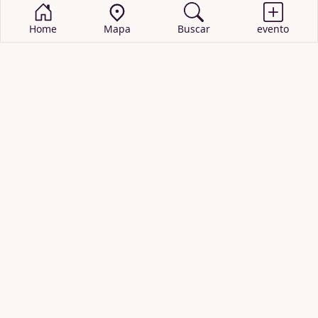
Home
Mapa
Buscar
evento
BUSCAR EVENTOS
obras de teatro
cartelera de teatro
recitales