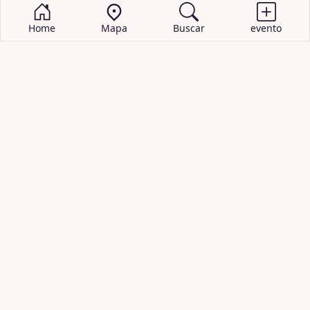
Home
Mapa
Buscar
evento
BUSCAR EVENTOS
obras de teatro
cartelera de teatro
recitales