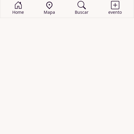
Home
Mapa
Buscar
evento
BUSCAR EVENTOS
obras de teatro
cartelera de teatro
recitales