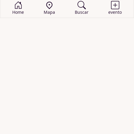
Home
Mapa
Buscar
evento
BUSCAR EVENTOS
obras de teatro
cartelera de teatro
recitales