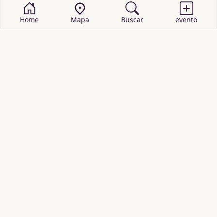
Home
Mapa
Buscar
evento
BUSCAR EVENTOS
obras de teatro
cartelera de teatro
recitales