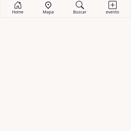
Home
Mapa
Buscar
evento
BUSCAR EVENTOS
obras de teatro
cartelera de teatro
recitales