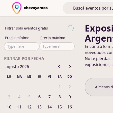
Expos
Filtrar solo eventos gratis
Argen
Precio mínimo
Precio máximo
Encontrá lo m
novedades co
FILTRAR POR FECHA
No te pierdas 
exposiciones, 
agosto 2026
LU
MA
MI
JU
VI
SÁ
DO
1
2
A menos 
3
4
5
6
7
8
9
10
11
12
13
14
15
16