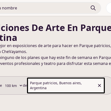
iciones De Arte
En Parque
tina
ejor en
exposiciones de arte
para hacer
en Parque patricios,
n CheVayamos.
ninguno de los planes que hay este fin de semana
en Parque
eventos profesionales y teatro para disfrutar esta semana
e
Parque patricios, Buenos aires,
de
de
Argentina