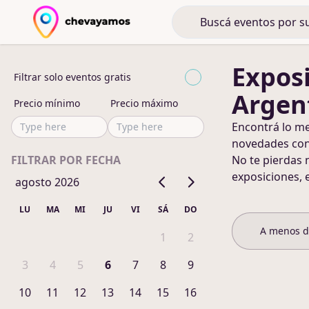
Expos
Filtrar solo eventos gratis
Argen
Precio mínimo
Precio máximo
Encontrá lo m
novedades co
FILTRAR POR FECHA
No te pierdas 
exposiciones, 
agosto 2026
LU
MA
MI
JU
VI
SÁ
DO
A menos 
1
2
3
4
5
6
7
8
9
10
11
12
13
14
15
16