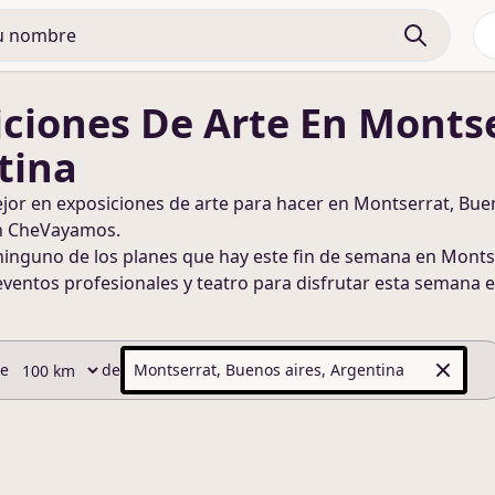
iciones De Arte
En Montse
tina
ejor en
exposiciones de arte
para hacer
en Montserrat, Buen
n CheVayamos.
ninguno de los planes que hay este fin de semana
en Montse
eventos profesionales y teatro para disfrutar esta semana
e
de
de
Montserrat, Buenos aires, Argentina