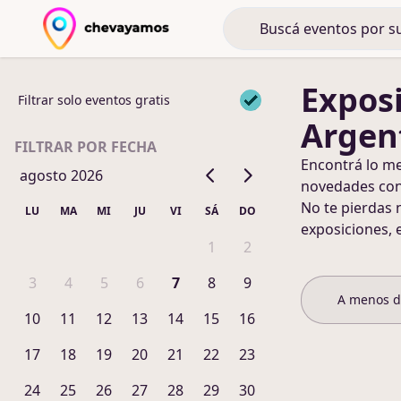
Expos
Filtrar solo eventos gratis
Argen
FILTRAR POR FECHA
Encontrá lo m
agosto 2026
novedades co
No te pierdas 
LU
MA
MI
JU
VI
SÁ
DO
exposiciones, 
1
2
3
4
5
6
7
8
9
A menos 
10
11
12
13
14
15
16
17
18
19
20
21
22
23
24
25
26
27
28
29
30