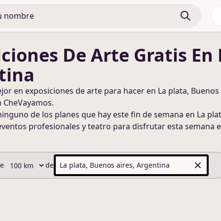
iciones De Arte
Gratis
En 
tina
ejor en
exposiciones de arte
para hacer
en La plata, Buenos 
n CheVayamos.
ninguno de los planes que hay este fin de semana
en La pla
eventos profesionales y teatro para disfrutar esta semana
e
de
de
La plata, Buenos aires, Argentina