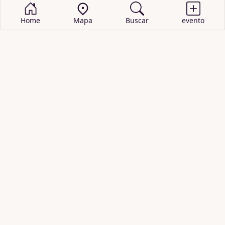
Home
Mapa
Buscar
evento
BUSCAR EVENTOS
obras de teatro
cartelera de teatro
recitales