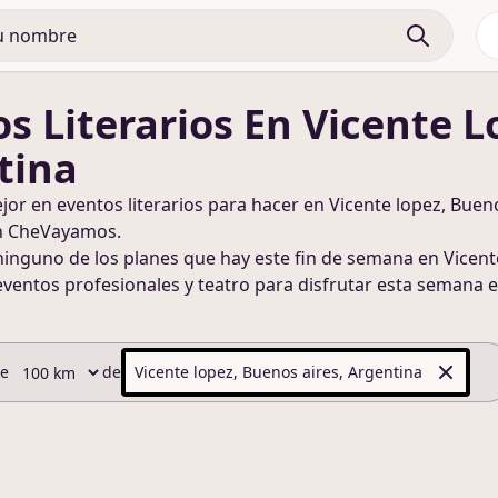
s Literarios
En Vicente L
tina
ejor en
eventos literarios
para hacer
en Vicente lopez, Bueno
n CheVayamos.
ninguno de los planes que hay este fin de semana
en Vicent
eventos profesionales y teatro para disfrutar esta semana
e
de
de
Vicente lopez, Buenos aires, Argentina