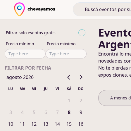
Evento
Filtrar solo eventos gratis
Argen
Precio mínimo
Precio máximo
Encontrá lo m
novedades co
FILTRAR POR FECHA
No te pierdas 
exposiciones, 
agosto 2026
LU
MA
MI
JU
VI
SÁ
DO
A menos 
1
2
3
4
5
6
7
8
9
10
11
12
13
14
15
16