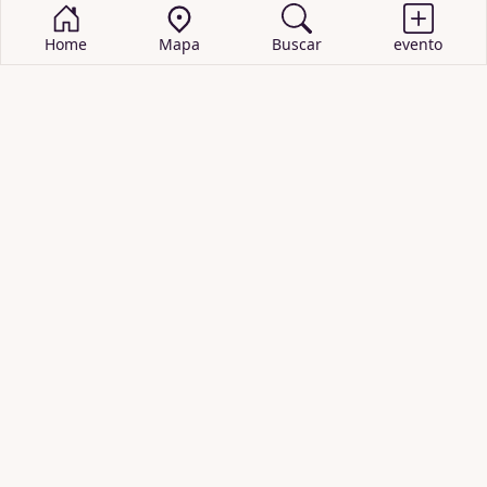
Home
Mapa
Buscar
evento
BUSCAR EVENTOS
obras de teatro
cartelera de teatro
recitales