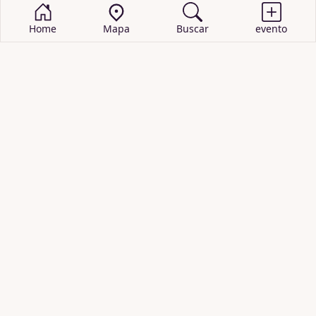
Home
Mapa
Buscar
evento
BUSCAR EVENTOS
obras de teatro
cartelera de teatro
recitales