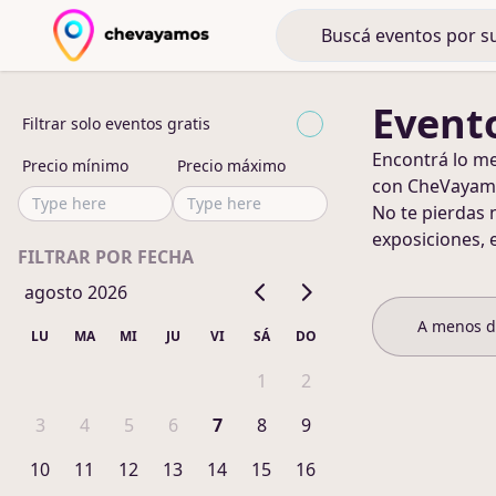
Evento
Filtrar solo eventos gratis
Encontrá lo m
Precio mínimo
Precio máximo
con CheVayam
No te pierdas 
exposiciones, 
FILTRAR POR FECHA
agosto 2026
A menos 
LU
MA
MI
JU
VI
SÁ
DO
1
2
3
4
5
6
7
8
9
10
11
12
13
14
15
16